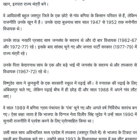
खान, इस्पात राज्य मंत्री बने।
वे आदिवासी बहुल जशपुर जिले के एक छोटे से गांव बगिया के किसान परिवार से हैं, लेकिन
राजनीति उनके खून में है। उनके दादा बुधनाथ साय साल 1947 से 1952 तक मनोनीत
विधायक थे।
उनके ताऊ नरहरि प्रसाद साय जनसंघ के सदस्य थे और दो बार विधायक (1962-67
और 1972-77) रहे। इसके बाद सांसद चुने गए और जनता पार्टी सरकार (1977-79) में
राज्य मंत्री रहे।
उनके पिता केदारनाथ साय के एक और बड़े भाई भी जनसंघ के सदस्य थे और तपकारा से
विधायक (1967-72) रहे थे।
विष्णुदेव साय ने कुनकुरी के एक सरकारी स्कूल में पढ़ाई की। वे स्नातक की पढ़ाई के लिए
अंबिकापुर चले गए, लेकिन पढ़ाई बीच में ही छोड़ दी और साल 1988 में अपने गांव लौट
आए।
वे साल 1989 में बगिया ग्राम पंचायत के 'पंच' चुने गए और अगले वर्ष निर्विरोध सरपंच बन
गए। ऐसा कहा जाता है कि भाजपा के दिग्गज नेता दिलीप सिंह जूदेव ने उन्हें साल 1990 में
चुनावी राजनीति में प्रवेश करने के लिए प्रोत्साहित किया था।
उसी साल साय अविभाजित मध्य प्रदेश में तपकरा (जशपुर जिले में) से भाजपा के टिकट पर
पहली बार विधायक चुने गए। उन्होंने साल 1993 के विधानसभा चुनाव में यह सीट बरकरार