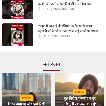
जुलाई को GST अधिकारियों की टीम सौकारपेट....
01 Aug 2026 16:03:58
'समाज में रहना है तो संविधान के हिसाब से चलना
पड़ेगा'दिल्ली के जंतर-मंतर समेत कई जगहों पर हंगामा...
30 Jul 2026 15:13:20
मनोरंजन
मनोरंजन
मुझे विरोध प्रदर्शन से दूर
मनोरंजन
सिंगर बादशाह और ईशा रिखी
रखिए, मैं एक कलाकार हूं: