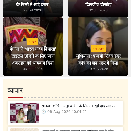
के रिश्ते में आई दरार!
दिलजीत दोसांझ
28 Jul 2026
02 Jul 2026
भारत
कंगना ने 'भारत भाग्य विधाता'
मनोरंजन
टाइटल छोड़ने के लिए जॉन
लुधियाना: पंजाबी सिंगर इंदर
अब्राहम को धन्यवाद दिया
कौर का शव नहर में मिला
03 Jun 2026
19 May 2026
व्यापार
शानदार शॉपिंग अनुभव देने के लिए आ रही हाई लाइफ
06 Aug 2026 10:01:21