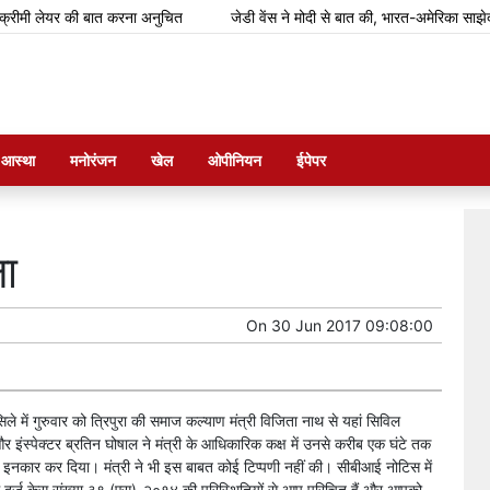
ी लेयर की बात करना अनुचित
जेडी वेंस ने मोदी से बात की, भारत-अमेरिका साझेदारी को 
म आस्था
मनोरंजन
खेल
ओपीनियन
ईपेपर
ा
On
30 Jun 2017 09:08:00
में गुरुवार को त्रिपुरा की समाज कल्याण मंत्री विजिता नाथ से यहां सिविल
 इंस्पेक्टर ब्रतिन घोषाल ने मंत्री के आधिकारिक कक्ष में उनसे करीब एक घंटे तक
से इनकार कर दिया। मंत्री ने भी इस बाबत कोई टिप्पणी नहीं की। सीबीआई नोटिस में
ाफ दर्ज केस संख्या ३९ (एस)-२०१४ की परिस्थितियों से आप परिचित हैं और आपको