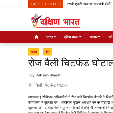
LATEST UPDATES
एससी-एसटी आरक्षण: मायावती बोलीं- क्रीम
भारत
दक्षिण भारत
व्यापार
धर्
भारत
देश
रोज वैली चिटफंड घोटाल
By
Dakshin Bharat
रोज वैली चिटफंड घोटाला
अगरतला। सीबीआई अधिकारियों ने रोज वैली चिटफंड घोटाले के सिलसिले 
सचिवालय में पूछताछ की। अतिरिक्त पुलिस अधीक्षक एस के त्रिपाठी और
पूछताछ की। अधिकारियों ने पूछताछ के बारे में कोई भी जानकारी देने 
कहा गया था, ऐसा लगता है कि रोज वैली लिमिटेड के अध्यक्ष के खिल