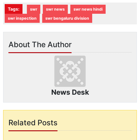
Tags:
swr
swr news
swr news hindi
swr inspection
swr bengaluru division
About The Author
News Desk
Related Posts