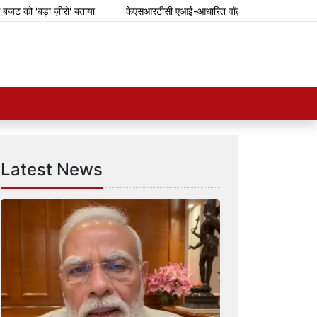
'बड़ा ज़ीरो' बताया
केएसआरटीसी एआई-आधारित वॉट्सऐप टिकटिंग सिस्टम शुरू करे
Latest News