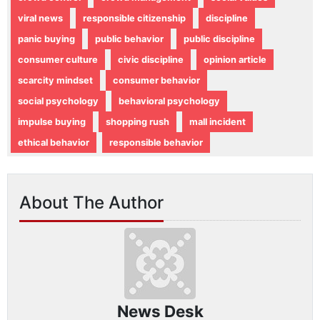
viral news
responsible citizenship
discipline
panic buying
public behavior
public discipline
consumer culture
civic discipline
opinion article
scarcity mindset
consumer behavior
social psychology
behavioral psychology
impulse buying
shopping rush
mall incident
ethical behavior
responsible behavior
About The Author
News Desk