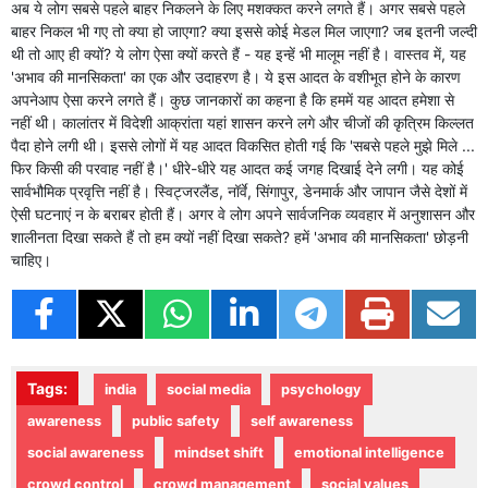
अब ये लोग सबसे पहले बाहर निकलने के लिए मशक्कत करने लगते हैं। अगर सबसे पहले
बाहर निकल भी गए तो क्या हो जाएगा? क्या इससे कोई मेडल मिल जाएगा? जब इतनी जल्दी
थी तो आए ही क्यों? ये लोग ऐसा क्यों करते हैं - यह इन्हें भी मालूम नहीं है। वास्तव में, यह
'अभाव की मानसिकता' का एक और उदाहरण है। ये इस आदत के वशीभूत होने के कारण
अपनेआप ऐसा करने लगते हैं। कुछ जानकारों का कहना है कि हममें यह आदत हमेशा से
नहीं थी। कालांतर में विदेशी आक्रांता यहां शासन करने लगे और चीजों की कृत्रिम किल्लत
पैदा होने लगी थी। इससे लोगों में यह आदत विकसित होती गई कि 'सबसे पहले मुझे मिले ...
फिर किसी की परवाह नहीं है।' धीरे-धीरे यह आदत कई जगह दिखाई देने लगी। यह कोई
सार्वभौमिक प्रवृत्ति नहीं है। स्विट्जरलैंड, नॉर्वे, सिंगापुर, डेनमार्क और जापान जैसे देशों में
ऐसी घटनाएं न के बराबर होती हैं। अगर वे लोग अपने सार्वजनिक व्यवहार में अनुशासन और
शालीनता दिखा सकते हैं तो हम क्यों नहीं दिखा सकते? हमें 'अभाव की मानसिकता' छोड़नी
चाहिए।
Tags:
india
social media
psychology
awareness
public safety
self awareness
social awareness
mindset shift
emotional intelligence
crowd control
crowd management
social values