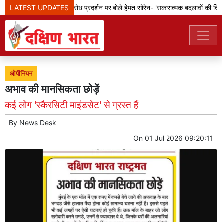
LATEST UPDATES
झारखंड: छात्रों के विरोध प्रदर्शन पर बोले हेमंत सोरेन- 'सकारात्मक बदलावों की दिशा म
ओपीनियन
अभाव की मानसिकता छोड़ें
कई लोग 'स्कैरसिटी माइंडसेट' से ग्रस्त हैं
By
News Desk
On
01 Jul 2026 09:20:11