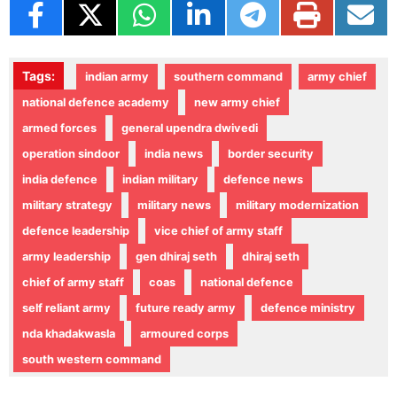
Tags:
indian army
southern command
army chief
national defence academy
new army chief
armed forces
general upendra dwivedi
operation sindoor
india news
border security
india defence
indian military
defence news
military strategy
military news
military modernization
defence leadership
vice chief of army staff
army leadership
gen dhiraj seth
dhiraj seth
chief of army staff
coas
national defence
self reliant army
future ready army
defence ministry
nda khadakwasla
armoured corps
south western command