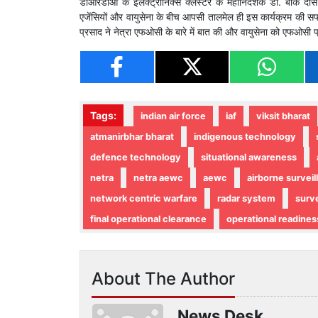
डीआरडीओ के इलेक्ट्रॉनिक्स क्लस्टर के महानिदेशक डॉ. बीके दास
एजेंसियों और वायुसेना के बीच आपसी तालमेल ही इस कार्यक्रम की स
प्रसाद ने नेत्रा एफओसी के बारे में बात की और वायुसेना को एफओसी प
Tags:
indian air force
iaf
viksit bharat
atmanirbhar bharat
indigenous technology
defence technology
situational awareness
netra
netra aewc
aewc
airborne surveil
network centric warfare
radar system
surve
final operational clearance
operational readines
About The Author
News Desk