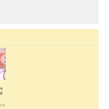
ंग
ले
026