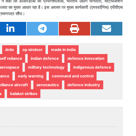
 ने कहा कि डीआरडीओ की प्रयोगशालाओं, भारतीय उद्योग भागीदारों, सर्टिफिकेशन
फलता का मुख्य आधार रहा है। इस अवसर पर मुख्य कार्यकारी (एयरवर्दीनेस) एपीवीएस
्रमाणपत्र सौंपा।
drdo
op sindoor
made in india
self reliance
indian defence
defence innovation
aerospace
military technology
indigenous defence
lance
early warning
command and control
illance aircraft
aeronautics
defence industry
s
balakot strikes