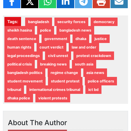
Tags:
bangladesh
security forces
democracy
sheikh hasina
police
bangladesh news
death sentence
government
dhaka
justice
human rights
court verdict
law and order
legal proceedings
civil unrest
protest crackdown
political crisis
breaking news
south asia
bangladesh politics
regime change
asia news
student movement
student protest
police officers
tribunal
international crimes tribunal
ict bd
dhaka police
violent protests
About The Author