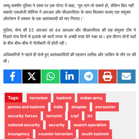
जम्मू-कश्मीर पुलिस ने एक्स पर एक पोस्ट में कहा, 'तुम भाग तो सकते हो, लेकिन छिप नहीं
सकते! एसओजी शोपियां ने आरआर और सीआरपीएफ के साथ मिलकर चलाए एक संयुक्त
ऑपरेशन में लश्कर के एक आतंकवादी को मार गिराया।'
पुलिस, सेना की 55 आरआर एवं 44 आरआर और सीआरपीएफ की एक संयुक्त टीम ने
पिछले पांच दिनों से इलाके को चारों तरफ से अच्छी तरह घेरे रखा था। इस दौरान दोनों पक्षों
के बीच बीच-बीच में गोलीबारी भी होती रही।
अधिकारियों ने पहले ही फंसे हुए आतंकवादियों की पहचान लतीफ़ और ज़ाकिर के तौर पर की
थी।
Tags:
terrorism
kashmir
indian army
jammu and kashmir
india
shopian
encounter
security forces
terrorist
crpf
let
national security
security
search operation
insurgency
counter terrorism
south kashmir