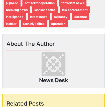
jk police
anti terror operation
terrorism news
breaking news
lashkar e taiba
law enforcement
intelligence
latest news
militancy
defence
lashkar
rashtriya rifles
operation
About The Author
News Desk
Related Posts