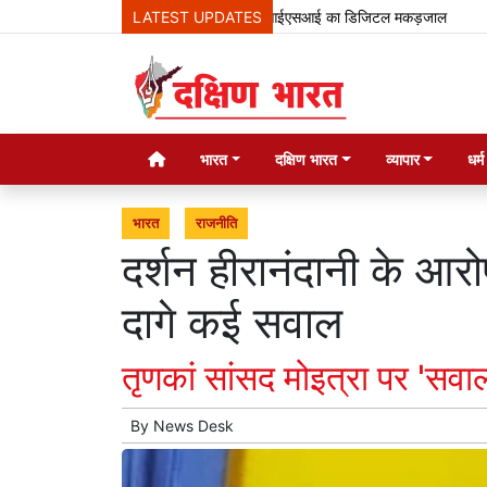
LATEST UPDATES
आईएसआई का डिजिटल मकड़जाल
'ऑपरेशन सिं
भारत
दक्षिण भारत
व्यापार
धर्
भारत
राजनीति
दर्शन हीरानंदानी के आरो
दागे कई सवाल
तृणकां सांसद मोइत्रा पर 'सवा
By
News Desk