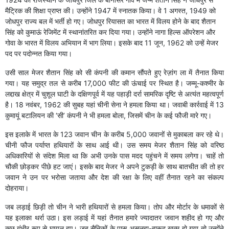
मैट्रिक की शिक्षा प्राप्त की। उन्होंने 1947 में स्नातक किया। वे 1 अगस्त, 1949 को
जोधपुर राज्य बल में भर्ती हो गए। जोधपुर रियासत का भारत में विलय होने के बाद शैतान
सिंह को कुमाऊं रेजिमेंट में स्थानांतरित कर दिया गया। उन्होंने नागा हिल्स ऑपरेशन और
गोवा के भारत में विलय अभियान में भाग लिया। इसके बाद 11 जून, 1962 को उन्हें मेजर
पद पर पदोन्नत किया गया।
उसी साल मेजर शैतान सिंह को सी कंपनी की कमान सौंपते हुए रेज़ांग ला में तैनात किया
गया। यह समुद्र तल से करीब 17,000 फीट की ऊंचाई पर स्थित है। जम्मू-कश्मीर के
लद्दाख क्षेत्र में चुशूल घाटी के दक्षिणपूर्व में यह पहाड़ी दर्रा सामरिक दृष्टि से अत्यंत महत्वपूर्ण
है। 18 नवंबर, 1962 की सुबह यहां चीनी सेना ने हमला किया था। जवाबी कार्रवाई में 13
कुमायूं बटालियन की ‘सी’ कंपनी ने भी हमला बोला, जिसमें चीन के कई फौजी मारे गए।
इस इलाके में भारत के 123 जवान चीन के करीब 5,000 जवानों से मुकाबला कर रहे थे।
चीनी फौज पर्याप्त हथियारों के साथ आई थी। उस समय मेजर शैतान सिंह को वरिष्ठ
अधिकारियों से संदेश मिला था कि अभी उनके पास मदद पहुंचने में समय लगेगा। चाहें तो
चौकी छोड़कर पीछे हट जाएं। इसके बाद मेजर ने अपने टुकड़ी के साथ बातचीत की तो हर
जवान ने उन पर भरोसा जताया और देश की रक्षा के लिए वहीं तैनात रहने का संकल्प
दोहराया।
जब लड़ाई छिड़ी तो चीन ने भारी हथियारों से हमला किया। तोप और मोर्टार के धमाकों से
यह इलाका थर्रा उठा। इस लड़ाई में यहां तैनात हमारे ज्यादातर जवान शहीद हो गए और
कुछ गंभीर रूप से घायल हुए। जब सैनिकों के पास असलहा-बारूद खत्म हो गया तो उन्होंने