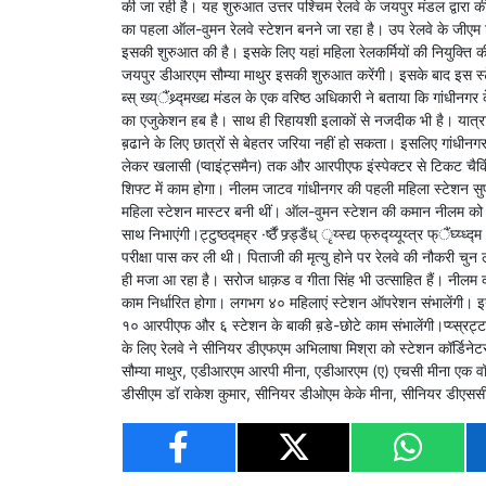
की जा रही है। यह शुरुआत उत्तर पश्चिम रेलवे के जयपुर मंडल द्वारा 
का पहला ऑल-वुमन रेलवे स्टेशन बनने जा रहा है। उप रेलवे के जीएम
इसकी शुरुआत की है। इसके लिए यहां महिला रेलकर्मियों की नियुक्ति की
जयपुर डीआरएम सौम्या माथुर इसकी शुरुआत करेंगी। इसके बाद इस स्टेशन क
ब्स् ख्य्ैंथ्र्‍द्मख्द्य मंडल के एक वरिष्ठ अधिकारी ने बताया कि गांधी
का एजुकेशन हब है। साथ ही रिहायशी इलाकों से नजदीक भी है। यात्रा क
ब़ढाने के लिए छात्रों से बेहतर जरिया नहीं हो सकता। इसलिए गांधीनगर स्टे
लेकर खलासी (प्वाइंट्समैन) तक और आरपीएफ इंस्पेक्टर से टिकट चैकिं
शिफ्ट में काम होगा। नीलम जाटव गांधीनगर की पहली महिला स्टेशन सुपर
महिला स्टेशन मास्टर बनी थीं। ऑल-वुमन स्टेशन की कमान नीलम को सौंप
साथ निभाएंगी।ट्टुष्ठद्मह्र ·र्ष्ठैं फ्र्ड्डैंध् ृय्स्द्य फ्रुद्य्यूय्त्र फ्ैंघ्य्ध्द्
परीक्षा पास कर ली थी। पिताजी की मृत्यु होने पर रेलवे की नौकरी चुन
ही मजा आ रहा है। सरोज धाक़ड व गीता सिंह भी उत्साहित हैं। नीलम क
काम निर्धारित होगा। लगभग ४० महिलाएं स्टेशन ऑपरेशन संभालेंगी। इन
१० आरपीएफ और ६ स्टेशन के बाकी ब़डे-छोटे काम संभालेंगी।प्य्स्रट्टह्मफ्ॅष
के लिए रेलवे ने सीनियर डीएफएम अभिलाषा मिश्रा को स्टेशन कॉर्डिने
सौम्या माथुर, एडीआरएम आरपी मीना, एडीआरएम (ए) एचसी मीना एक वॉट्स
डीसीएम डॉ राकेश कुमार, सीनियर डीओएम केके मीना, सीनियर डीएससी म