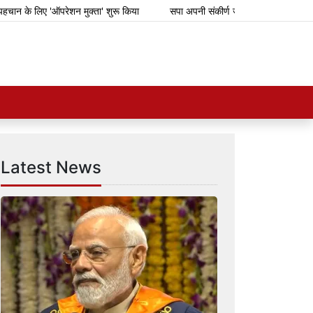
 के लिए 'ऑपरेशन मुक्ता' शुरू किया
सपा अपनी संकीर्ण जातिवादी राजनीति के लिए गिर
Latest News