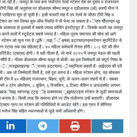
की जा रही है। जयपुर के पास बना गांधीनगर रेलवे स्टेशन देश का दूसरा व राजस्थान
 टीपी सिंह की अनुशंसा पर डीआरएम सौम्या माथुर व एडीआरएम (ओ) आरपी मीना ने
 प्रक्रिया शुरु हो चुकी है। इसी फरवरी माह में उप रेलवे के जीएम टीपी सिंह व
ा नाम लिम्का बुक ऑफ रिकॉर्ड में भी भेजा जा सकता है।ॅज्रु·र्ष्ठैंप्रय्द्म ब्द्ध
नगर के आसपास के इलाकों में सबसे ज्यादा कोचिंग इंस्टीट्यूट हैं। जिसके चलते यह जयपुर
रने वालों में स्टूडेंट्स सबसे ज्यादा हैं। महिला-पुरुष समानता की सोच को आगे
शन को चुना गया है।द्भरूैं ्यझ्ैं·र्ैं ब्ह्ख्य् डट्टष्ठप्रय्द्मस्टेशन सुपरिंटेंडेंट से
ग स्टाफ तक सब महिलाएं हैं। ४० महिला कर्मचारी तैनात होंगी। ८-८ घंटे की तीन
िंटेंडेंट (एसएस) होगी। ये वही नीलम हैं, जो मार्च २०१५ में जयपुर मंडल की पहली
ी है। नीलम डीआरएम सौम्या माथुर से बोलीं- वह इस जिम्मेदारी को संपूर्ण निष्ठा के
म ·र्ैंर्‍ ्यज्द्बष्ठख्रय्द्यर्‍ ॅैं्यज्ध्य् डट्टष्ठध्य् ·र्ैंर्‍ ब्स्एंजिला कहती हैं- आईएएस की प्री
 ली। अब जो जिम्मेदारी मिली है, उसे पूरा करना है। महिला स्टेशन होगा, यह सोचकर
ी टीम में ४० महिलाएं राजस्थान, बिहार, यूपी, के अलग-अलग शहरों से हैं। सबका
में ४ ट्रेन ऑपरेशन, ८ बुकिंग, ६ रिजर्वेशन, ६ टिकट चैकिंग व अनाउंसमेंट लगभग
्ठझ् ख्श्नरुझ् ट्टर्‍द्ब ·र्ैंह् द्यक्वष्ठख्य् ृझ्ठ्ठष्ठट्टइस स्टेशन से जु़डी समस्याओं
टर बनाया है। किसी तरह कि समस्या होने पर टीम गांधीनगर उन्हें बताएगी। डीआरएम
एप ग्रुप पर स्टेशन की गतिविधियों से अपडेट रहेंगे। इस ग्रुप में सीनियर
नोज सिंह सहित व्यवस्थाओं से जु़डे सभी अधिकारी होंगे।