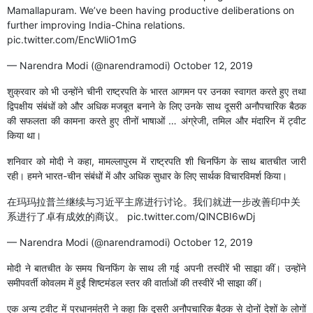
Mamallapuram. We’ve been having productive deliberations on
further improving India-China relations.
pic.twitter.com/EncWliO1mG
— Narendra Modi (@narendramodi)
October 12, 2019
शुक्रवार को भी उन्होंने चीनी राष्ट्रपति के भारत आगमन पर उनका स्वागत करते हुए तथा
द्विपक्षीय संबंधों को और अधिक मजबूत बनाने के लिए उनके साथ दूसरी अनौपचारिक बैठक
की सफलता की कामना करते हुए तीनों भाषाओं … अंग्रेजी, तमिल और मंदारिन में ट्वीट
किया था।
शनिवार को मोदी ने कहा, मामल्लापुरम में राष्ट्रपति शी चिनफिंग के साथ बातचीत जारी
रही। हमने भारत-चीन संबंधों में और अधिक सुधार के लिए सार्थक विचारविमर्श किया।
在玛玛拉普兰继续与习近平主席进行讨论。我们就进一步改善印中关
系进行了卓有成效的商议。
pic.twitter.com/QlNCBI6wDj
— Narendra Modi (@narendramodi)
October 12, 2019
मोदी ने बातचीत के समय चिनफिंग के साथ ली गई अपनी तस्वीरें भी साझा कीं। उन्होंने
समीपवर्ती कोवलम में हुईं शिष्टमंडल स्तर की वार्ताओं की तस्वीरें भी साझा कीं।
एक अन्य ट्वीट में प्रधानमंत्री ने कहा कि दूसरी अनौपचारिक बैठक से दोनों देशों के लोगों