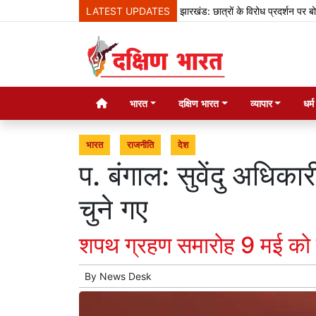
LATEST UPDATES
झारखंड: छात्रों के विरोध प्रदर्शन पर बोले हेमंत सो
भारत
दक्षिण भारत
व्यापार
धर्
भारत
राजनीति
देश
प. बंगाल: सुवेंदु अधिक
चुने गए
शपथ ग्रहण समारोह 9 मई को 
By
News Desk