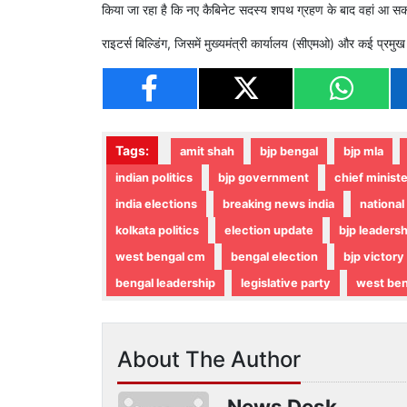
किया जा रहा है कि नए कैबिनेट सदस्य शपथ ग्रहण के बाद वहां आ सकते
राइटर्स बिल्डिंग, जिसमें मुख्यमंत्री कार्यालय (सीएमओ) और कई प्रम
Tags:
amit shah
bjp bengal
bjp mla
indian politics
bjp government
chief ministe
india elections
breaking news india
national 
kolkata politics
election update
bjp leadersh
west bengal cm
bengal election
bjp victory
bengal leadership
legislative party
west be
About The Author
News Desk