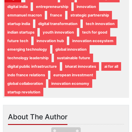
digital india
entrepreneurship
innovation
emmanuel macron
france
strategic partnership
startup india
digital transformation
tech innovation
indian startups
youth innovation
tech for good
future tech
innovation hub
innovation ecosystem
emerging technology
global innovation
technology leadership
sustainable future
digital public infrastructure
bharat innovates
ai for all
indo france relations
european investment
global collaboration
innovation economy
startup revolution
About The Author