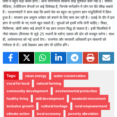
दिशा में बहुत बड़ा कदम होगा। आज योगाभ्यास सीखना कोई मुश्किल काम नहीं है। सोशल
मीडिया, टेलीविजन चैनलों पर कई विशेषज्ञ हैं, जिनके मार्गदर्शन में लोग घर बैठे सीख सकते
हैं। प्रधानमंत्री ने सत्य कहा कि हमारे देश का बहुत-सा पुरातन ज्ञान पांडुलिपियों में छिपा
हुआ है। सरकार इस अमूल्य धरोहर को बचाने के लिए काम कर रही है। एआई के दौर में इस
ज्ञान से प्रगति के नए रास्ते खुल सकते हैं। युवाओं को इसमें रुचि लेनी चाहिए। शिक्षा,
चिकित्सा, खेती समेत कई क्षेत्रों में यह ज्ञान वरदान सिद्ध हो सकता है। इसी सिलसिले में
नौवां संकल्प (विरासत से जुड़े 25 स्थानों के दर्शन) एकता की डोर को मजबूत करेगा। साथ
ही, अर्थव्यवस्था को नई ऊर्जा देगा। राजनेता और सरकारी अधिकारी इन संकल्पों को
गंभीरता से लें। उन्हें देखकर आम लोग भी प्रेरित होंगे।
Tags:
clean energy
water conservation
vocal for local
natural farming
community development
environmental protection
healthy living
skill development
swadeshi movement
inclusive growth
cultural heritage
rural empowerment
climate action
local economy
poverty alleviation