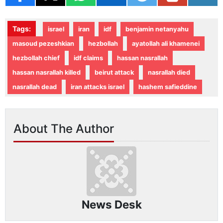
Tags:
israel
iran
idf
benjamin netanyahu
masoud pezeshkian
hezbollah
ayatollah ali khamenei
hezbollah chief
idf claims
hassan nasrallah
hassan nasrallah killed
beirut attack
nasrallah died
nasrallah dead
iran attacks israel
hashem safieddine
About The Author
News Desk