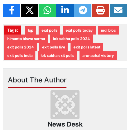
Tags:
bjp
exit polls
exit polls today
indi bloc
himanta biswa sarma
lok sabha polls 2024
exit polls 2024
exit polls live
exit polls latest
exit polls india
lok sabha exit polls
arunachal victory
About The Author
News Desk