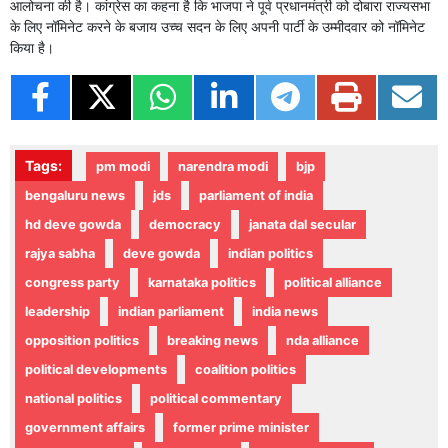
आलोचना की है। कांग्रेस का कहना है कि भाजपा ने पूर्व प्रधानमंत्री को दोबारा राज्यसभा
के लिए नॉमिनेट करने के बजाय उच्च सदन के लिए अपनी पार्टी के उम्मीदवार को नॉमिनेट
किया है।
Tags:
pm modi
narendra modi
bjp
bengaluru news
jds
parliament of india
hd deve gowda
democracy
janata dal secular
rajya sabha
deve gowda
indian politics
congress party
karnataka politics
political alliance
leadership
indian parliament
india news
opposition politics
breaking news
nda alliance
political developments
coalition politics
national politics
political commentary
government affairs
former prime minister