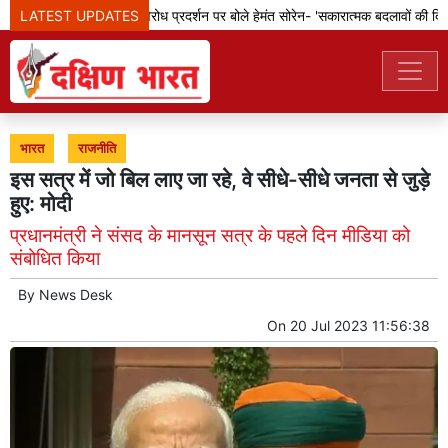
LATEST UPDATES
झारखंड: छात्रों के विरोध प्रदर्शन पर बोले हेमंत सोरेन- 'सकारात्मक बदलावों की दिशा म
भारत
राजनीति
इस सत्र में जो बिल लाए जा रहे, वे सीधे-सीधे जनता से जुड़े
हुए: मोदी
प्रधानमंत्री ने संसद के मानसून सत्र के पहले दिन मीडिया को
संबोधित किया
By
News Desk
On
20 Jul 2023 11:56:38