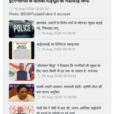
इंटरनेशनल के आतंकी मॉड्यूल का भंडाफोड़ किया
10 Aug 2026 12:03:32
Photo: @DGPPunjabPolice X account
झारखंड: छात्रों के विरोध मार्च के मद्देनज़र सुरक्षा बढ़ाई
गई, निषेधाज्ञा लागू
10 Aug 2026 10:58:41
आईएसआई का डिजिटल मकड़जाल
10 Aug 2026 09:19:11
'ऑपरेशन सिंदूर' ने दिखाया कि नागरिकों की सुरक्षा के
लिए भारत किसी भी हद तक जा सकता है: राजनाथ
09 Aug 2026 16:19:42
एससी-एसटी आरक्षण: मायावती बोलीं- क्रीमी लेयर की
बात करना अनुचित
09 Aug 2026 12:19:58
जेडी वेंस ने मोदी से बात की, भारत-अमेरिका साझेदारी
को बढ़ाने के तरीकों पर हुई चर्चा