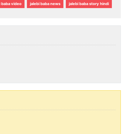
i baba video
jalebi baba news
jalebi baba story hindi