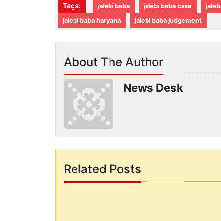
Tags:
jalebi baba
jalebi baba case
jaleb
jalebi baba haryana
jalebi baba judgement
About The Author
News Desk
Related Posts