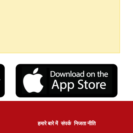
हमारे बारे में
संपर्क
निजता नीति