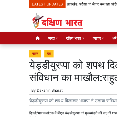
LATEST UPDATES
झारखंड: परीक्षा को लेकर चल रहा आंदोलन 13वें 
भारत
दक्षिण भारत
व्यापार
धर्
भारत
देश
येड्डीयुरप्पा को शपथ द
संविधान का माखौल:राहुल
By
Dakshin Bharat
येड्डीयुरप्पा को शपथ दिलाकर भाजपा ने उड़ाया संविधा
दिल्ली/भाषाकर्नाटक में बीएस येड्डीयुरप्पा को मुख्यमंत्री की पद की शप