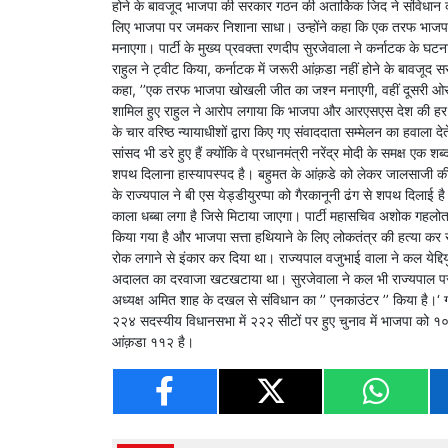
होने के बावजूद भाजपा की सरकार गठन की अतार्किक जिद ने संविधान का म
लिए भाजपा पर जमकर निशाना साधा। उन्होंने कहा कि एक तरफ भाजपा 
मनाएगा। पार्टी के मुख्य प्रवक्ता रणदीप सुरजेवाला ने कर्नाटक के घट
राहुल ने ट्वीट किया, कर्नाटक में जरूरी आंक़डा नहीं होने के बावजू
कहा, ’’एक तरफ भाजपा खोखली जीत का जश्न मनाएगी, वहीं दूसरी ओर भा
शामिल हुए राहुल ने आरोप लगाया कि भाजपा और आरएसएस देश की हर लो
के चार वरिष्ठ न्यायाधीशों द्वारा किए गए संवाददाता सम्मेलन का हवाला द
सांसद भी डरे हुए हैं क्योंकि वे प्रधानमंत्री नरेंद्र मोदी के समक्ष एक 
शपथ दिलाना हास्यापस्पद है। बहुमत के आंक़डे को लेकर जालसाजी की
के राज्यपाल ने बी एस येड्डीयुरप्पा को गैरकानूनी ढंग से शपथ दिलाई
काला धब्बा लगा है जिसे मिटाया जाएगा। पार्टी महासचिव अशोक गहलोत 
किया गया है और भाजपा सत्ता हथियाने के लिए लोकतंत्र की हत्या कर 
रोक लगाने से इंकार कर दिया था। राज्यपाल वजुभाई वाला ने कल येद्दियुर
अदालत का दरवाजा खटखटाया था। सुरजेवाला ने कल भी राज्यपाल पर नि
अध्यक्ष अमित शाह के दखल से संविधान का ’’ एनकाउंटर ’’ किया है।‘ गौरत
२२४ सदस्यीय विधानसभा में २२२ सीटों पर हुए चुनाव में भाजपा को १
आंक़डा ११२ है।