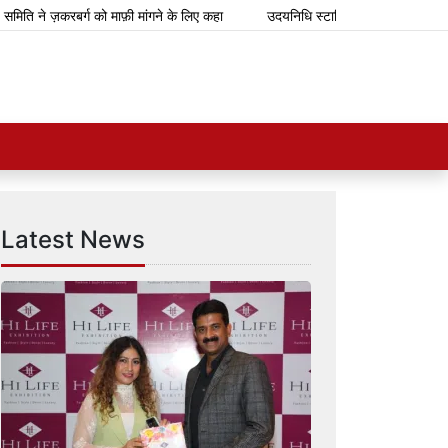
े ज़करबर्ग को माफ़ी मांगने के लिए कहा
उदयनिधि स्टालिन ने टीवीके सरकार के बजट क
Latest News