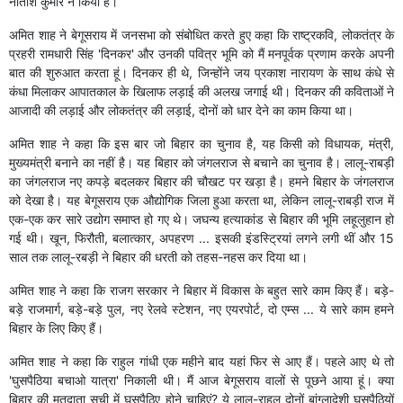
नीतीश कुमार ने किया है।
अमित शाह ने बेगूसराय में जनसभा को संबोधित करते हुए कहा कि राष्ट्रकवि, लोकतंत्र के
प्रहरी रामधारी सिंह 'दिनकर' और उनकी पवित्र भूमि को मैं मनपूर्वक प्रणाम करके अपनी
बात की शुरुआत करता हूं। दिनकर ही थे, जिन्होंने जय प्रकाश नारायण के साथ कंधे से
कंधा मिलाकर आपातकाल के खिलाफ लड़ाई की अलख जगाई थी। दिनकर की कविताओं ने
आजादी की लड़ाई और लोकतंत्र की लड़ाई, दोनों को धार देने का काम किया था।
अमित शाह ने कहा कि इस बार जो बिहार का चुनाव है, यह किसी को विधायक, मंत्री,
मुख्यमंत्री बनाने का नहीं है। यह बिहार को जंगलराज से बचाने का चुनाव है। लालू-राबड़ी
का जंगलराज नए कपड़े बदलकर बिहार की चौखट पर खड़ा है। हमने बिहार के जंगलराज
को देखा है। यह बेगूसराय एक औद्योगिक जिला हुआ करता था, लेकिन लालू-राबड़ी राज में
एक-एक कर सारे उद्योग समाप्त हो गए थे। जघन्य हत्याकांड से बिहार की भूमि लहूलुहान हो
गई थी। खून, फिरौती, बलात्कार, अपहरण ... इसकी इंडस्ट्रियां लगने लगी थीं और 15
साल तक लालू-रबड़ी ने बिहार की धरती को तहस-नहस कर दिया था।
अमित शाह ने कहा कि राजग सरकार ने बिहार में विकास के बहुत सारे काम किए हैं। बड़े-
बड़े राजमार्ग, बड़े-बड़े पुल, नए रेलवे स्टेशन, नए एयरपोर्ट, दो एम्स ... ये सारे काम हमने
बिहार के लिए किए हैं।
अमित शाह ने कहा कि राहुल गांधी एक महीने बाद यहां फिर से आए हैं। पहले आए थे तो
'घुसपैठिया बचाओ यात्रा' निकाली थी। मैं आज बेगूसराय वालों से पूछने आया हूं। क्या
बिहार की मतदाता सूची में घुसपैठिए होने चाहिएं? ये लालू-राहुल दोनों बांग्लादेशी घुसपैठियों