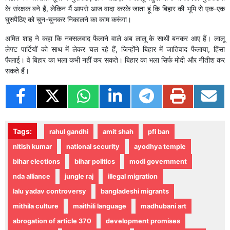
के संरक्षक बने हैं, लेकिन मैं आपसे आज वादा करके जाता हूं कि बिहार की भूमि से एक-एक
घुसपैठिए को चुन-चुनकर निकालने का काम करूंगा।
अमित शाह ने कहा कि नक्सलवाद फैलाने वाले अब लालू के साथी बनकर आए हैं। लालू
लेफ्ट पार्टियों को साथ में लेकर चल रहे हैं, जिन्होंने बिहार में जातिवाद फैलाया, हिंसा
फैलाई। वे बिहार का भला कभी नहीं कर सकते। बिहार का भला सिर्फ मोदी और नीतीश कर
सकते हैं।
Tags:
rahul gandhi
amit shah
pfi ban
nitish kumar
national security
ayodhya temple
bihar elections
bihar politics
modi government
nda alliance
jungle raj
illegal migration
lalu yadav controversy
bangladeshi migrants
mithila culture
maithili language
madhubani art
abrogation of article 370
development promises