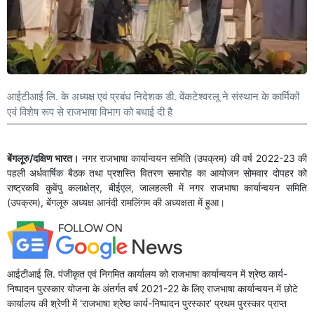
आईटीआई लि. के अध्‍यक्ष एवं प्रबंध निदेशक डी. वेंकटेश्‍वरलू ने संस्‍थान के कार्मिकों
एवं विशेष रूप से राजभाषा विभाग को बधाई दी है
बेंगलूरु/दक्षिण भारत।
नगर राजभाषा कार्यान्‍वयन समिति (उपक्रम) की वर्ष 2022-23 की
पहली अर्धवार्षिक बैठक तथा प्रशस्ति वितरण समारोह का आयोजन सोमवार दोपहर को
राष्‍ट्रकवि कुवेंपु कलाक्षेत्र, बीईएल, जालहल्‍ली में नगर राजभाषा कार्यान्‍वयन समिति
(उपक्रम), बेंगलूरु अध्‍यक्ष आनंदी रामलिंगम की अध्‍यक्षता में हुआ।
आईटीआई लि. पंजीकृत एवं निगमित कार्यालय को राजभाषा कार्यान्‍वयन में श्रेष्‍ठ कार्य-
निष्‍पादन पुरस्‍कार योजना के अंतर्गत वर्ष 2021-22 के लिए राजभाषा कार्यान्‍वयन में छोटे
कार्यालय की श्रेणी में ‘राजभाषा श्रेष्‍ठ कार्य-निष्‍पादन पुरस्‍कार’ प्रथम पुरस्‍कार प्राप्‍त