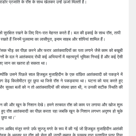
राडोर प्रजाति के रॉश के साथ खेलकर उन्हें ऊर्जा मिलती है।
को सुरक्षित रखने के लिए दिन-रात मेहनत करते हैं। बल की इकाई के साथ रॉश, तापी
नी रखते हैं जिनमें पुलवामा का लासीपुरा, इमाम साहब और शोपियां शामिल हैं।
 हिंसक भीड़ का पीछा करने और फरार आतंकवादियों का पता लगाने जैसे काम को बखूबी
त्तों के दल ने आतंकवाद रोधी कई अभियानों में महत्वपूर्ण भूमिका निभाई है और कई ऐसी
के लिए जान का खतरा हो सकता था।
क्योंकि उसने पिछले साल हिजबुल मुजाहिदीन के एक वांछित आतंकवादी को पकड़ने में
गभग डेढ़ किलोमीटर दूर छुपा था जिसे रॉश ने पकड़वाया था। घटना को याद करते हुए
थी और सुरक्षा बलों को न तो आतंकवादियों की संख्या ज्ञात थी, न उनकी सटीक स्थिति की
पहचान की और खून के निशान देखे। हमने तत्काल रॉश को काम पर लगाया और खोज शुरू
ते हुए रॉश आतंकवादी का पीछा करता रहा जबकि खून के निशान लगभग अदृश्य हो चुके
 छुपा था।’
न आबिद मंजूर मगरे उर्फ सुज्जु मगरे के रूप में की गई जो हिजबुल मुजाहिदीन आतंकी
स के अवसर पर रॉश को सेना की उत्तरी कमान के प्रमुख द्वारा प्रशस्ति पत्र दिया