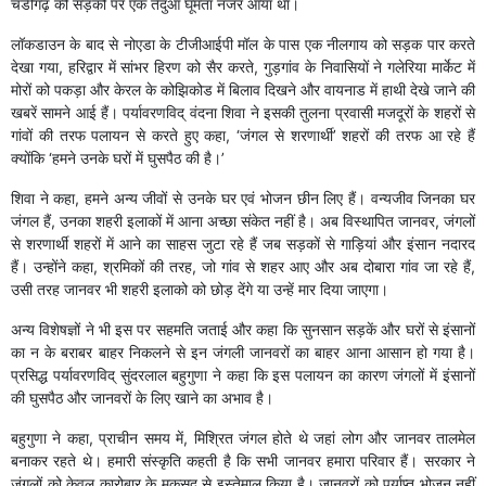
चंडीगढ़ की सड़कों पर एक तेंदुआ घूमता नजर आया था।
लॉकडाउन के बाद से नोएडा के टीजीआईपी मॉल के पास एक नीलगाय को सड़क पार करते
देखा गया, हरिद्वार में सांभर हिरण को सैर करते, गुड़गांव के निवासियों ने गलेरिया मार्केट में
मोरों को पकड़ा और केरल के कोझिकोड में बिलाव दिखने और वायनाड में हाथी देखे जाने की
खबरें सामने आई हैं। पर्यावरणविद् वंदना शिवा ने इसकी तुलना प्रवासी मजदूरों के शहरों से
गांवों की तरफ पलायन से करते हुए कहा, ‘जंगल से शरणार्थी’ शहरों की तरफ आ रहे हैं
क्योंकि ‘हमने उनके घरों में घुसपैठ की है।’
शिवा ने कहा, हमने अन्य जीवों से उनके घर एवं भोजन छीन लिए हैं। वन्यजीव जिनका घर
जंगल हैं, उनका शहरी इलाकों में आना अच्छा संकेत नहीं है। अब विस्थापित जानवर, जंगलों
से शरणार्थी शहरों में आने का साहस जुटा रहे हैं जब सड़कों से गाड़ियां और इंसान नदारद
हैं। उन्होंने कहा, श्रमिकों की तरह, जो गांव से शहर आए और अब दोबारा गांव जा रहे हैं,
उसी तरह जानवर भी शहरी इलाको को छोड़ देंगे या उन्हें मार दिया जाएगा।
अन्य विशेषज्ञों ने भी इस पर सहमति जताई और कहा कि सुनसान सड़कें और घरों से इंसानों
का न के बराबर बाहर निकलने से इन जंगली जानवरों का बाहर आना आसान हो गया है।
प्रसिद्ध पर्यावरणविद् सुंदरलाल बहुगुणा ने कहा कि इस पलायन का कारण जंगलों में इंसानों
की घुसपैठ और जानवरों के लिए खाने का अभाव है।
बहुगुणा ने कहा, प्राचीन समय में, मिश्रित जंगल होते थे जहां लोग और जानवर तालमेल
बनाकर रहते थे। हमारी संस्कृति कहती है कि सभी जानवर हमारा परिवार हैं। सरकार ने
जंगलों को केवल कारोबार के मकसद से इस्तेमाल किया है। जानवरों को पर्याप्त भोजन नहीं