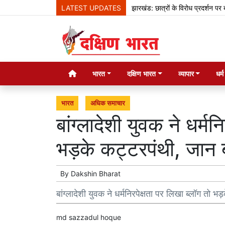
LATEST UPDATES
झारखंड: छात्रों के विरोध प्रदर्शन पर बोले हेम
भारत
दक्षिण भारत
व्यापार
धर्
भारत
अधिक समाचार
बांग्लादेशी युवक ने धर्मन
भड़के कट्टरपंथी, जा
By
Dakshin Bharat
बांग्लादेशी युवक ने धर्मनिरपेक्षता पर लिखा ब्लॉग त
md sazzadul hoque