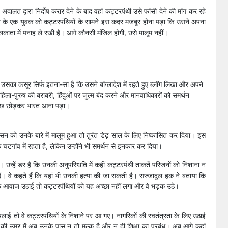
च अदालत द्वारा निर्दोष करार देने के बाद वहां कट्टरपंथी उसे फांसी देने की मांग कर रहे
ादेश के एक युवक को कट्टरपंथियों के सामने इस कदर मजबूर होना पड़ा कि उसने अपना
काता में पनाह ले रखी है। आगे कौनसी मंजिल होगी, उसे मालूम नहीं।
ा कसूर सिर्फ इतना-सा है ​कि उसने बांग्लादेश में रहते हुए ब्लॉग लिखा और अपने
हिला-पुरुष की बराबरी, हिंदुओं पर जुल्म बंद करने और मानवाधिकारों को समर्थन
ुछ छोड़कर भारत आना पड़ा।
न को उनके बारे में मालूम हुआ तो तुरंत डेढ़ साल के लिए निष्कासित कर दिया। इस
टगांव में रहता है, लेकिन उन्होंने भी समर्थन से इनकार कर दिया।
उन्हें डर है कि उनकी अनुपस्थिति में कहीं कट्टरपंथी ताकतें परिजनों को निशाना न
हैं। वे कहते हैं कि यहां भी उनकी हत्या की जा सकती है। सज्जादुल हक ने बताया कि
े खिलाफ आवाज उठाई तो कट्टरपंथियों को यह अच्छा नहीं लगा और वे भड़क उठे।
 चलाई तो वे कट्टरपंथियों के निशाने पर आ गए। नाग​रिकों की स्वतंत्रता के लिए उठाई
ी उम्र में अब उनके पास न तो मुल्क है और न ही शिक्षा का प्रबंध। अब आगे कहां