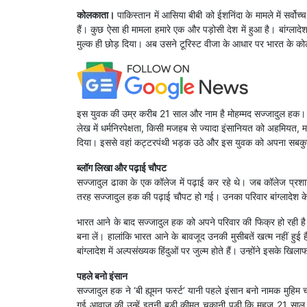
कोलकाता।
पाकिस्तान में आसिया बीबी को ईशनिंदा के मामले में ​सर्वोच्
हैं। कुछ ऐसा ही मामला हमारे एक और पड़ोसी देश में हुआ है। बांग्ल
मुल्क ही छोड़ दिया। अब उसने टूरिस्ट वीजा के आधार पर भारत के कोल
इस युवक की उम्र करीब 21 साल और नाम है मोहम्मद सज्जादुल हक। उसक
लेख में धर्मनिरपेक्षता, किसी मजहब से ज्यादा इंसानियत को अहमियत, म
दिया। इससे वहां कट्टरपंथी भड़क उठे और इस युवक को अपना सबक
ब्लॉग लिखा और पढ़ाई चौपट
सज्जादुल ढाका के एक कॉलेज में पढ़ाई कर रहे थे। जब कॉलेज प्रशास
तरह सज्जादुल हक की पढ़ाई चौपट हो गई। उनका परिवार बांग्लादेश के च
भारत आने के बाद सज्जादुल हक को अपने परिवार की फिक्र हो रही है। 
बना लें। हालांकि भारत आने के बावजूद उनकी मुसीबतें खत्म नहीं हुई 
बांग्लादेश में अल्पसंख्यक हिंदुओं पर जुल्म होते हैं। उन्होंने इसक
पहले बनो इंसान
सज्जादुल हक ने ‘बी ह्यूमन फर्स्ट’ यानी पहले इंसान बनो नामक मुहिम
गई आवाज की उन्हें इतनी बड़ी कीमत चुकानी पड़ी कि महज 21 साल क