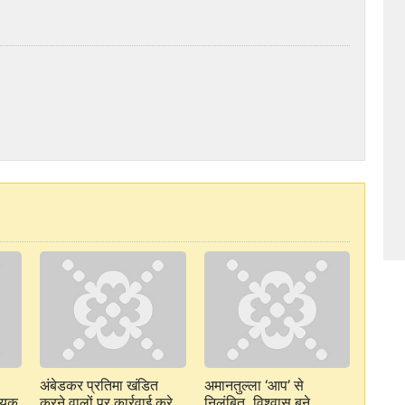
अंबेडकर प्रतिमा खंडित
अमानतुल्ला ‘आप’ से
धायक
करने वालों पर कार्रवाई करे
निलंबित, विश्वास बने