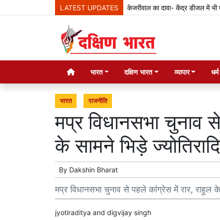
LATEST UPDATES
केजरीवाल का दावा- केंद्र डीजल में भी एथनॉल मि
भारत
दक्षिण भारत
व्यापार
धर्
भारत
राजनीति
मप्र विधानसभा चुनाव से ​प
के सामने भिड़े ज्योतिराद
By
Dakshin Bharat
मप्र विधानसभा चुनाव से ​पहले कांग्रेस में ​रार, राहुल क
jyotiraditya and digvijay singh