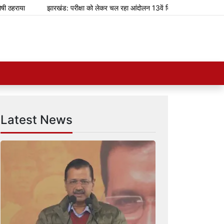
ाया
झारखंड: परीक्षा को लेकर चल रहा आंदोलन 13वें दिन में पहुंचा
शानदार शॉ
Latest News