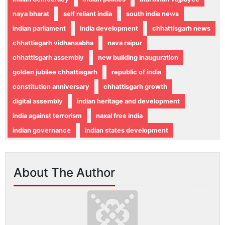
naya bharat
self reliant india
south india news
indian parliament
india development
chhattisgarh news
chhattisgarh vidhansabha
nava raipur
chhattisgarh assembly
new building inauguration
golden jubilee chhattisgarh
republic of india
constitution anniversary
chhattisgarh growth
digital assembly
indian heritage and development
india against terrorism
naxal free india
indian governance
indian states development
About The Author