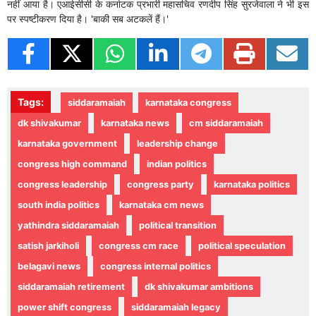
नहीं आया है। एआईसीसी के कर्नाटक प्रभारी महासचिव रणदीप सिंह सुरजेवाला ने भी इस
पर स्पष्टीकरण दिया है। 'बाकी सब अटकलें हैं।'
Tags:
siddaramaiah
karnataka congress
dk shivakumar
karnataka news
cm siddaramaiah
karnataka government
leadership change
congress high command
indian politics
congress leadership
congress party
karnataka politics
south india politics
karnataka cm news
yathindra siddaramaiah
political transition
satish jarkiholi
congress cm race
political speculation
belagavi news
congress internal politics
siddaramaiah retirement
dk shivakumar ambitions
power shift congress
siddaramaiah legacy