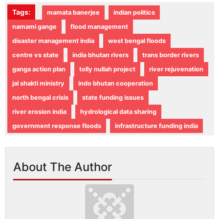
Tags:
mamata banerjee
indian politics
namami gange
flood management
disaster management india
west bengal floods
centre vs state
india bhutan rivers
trans border rivers
ganga action plan
tolly nullah project
river rejuvenation
jal shakti ministry
indo bhutan cooperation
north bengal crisis
state funding issues
river erosion india
hydrological data sharing
government response floods
infrastructure funding india
About The Author