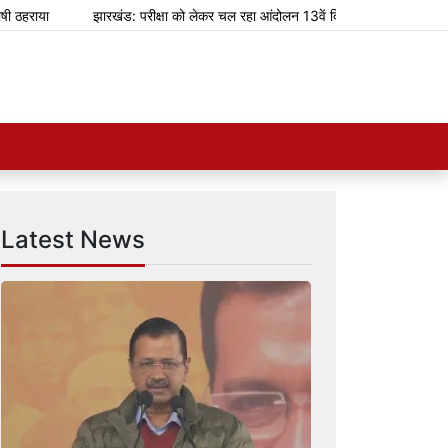
ा
झारखंड: परीक्षा को लेकर चल रहा आंदोलन 13वें दिन में पहुंचा
शानदार शॉपि
Latest News