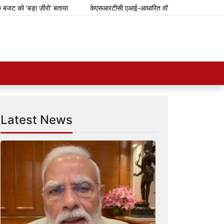
 'बड़ा ज़ीरो' बताया
केएसआरटीसी एआई-आधारित वॉट्सऐप टिकटिंग सिस्टम शुरू कर
Latest News