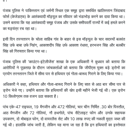
पंजाब पुलिस ने पाकिस्तान एवं जर्मनी स्थित एक समूह द्वारा समर्थित खालिस्तान जिंदाबाद
फोर्स (केजेडएफ) के आतंकवादी मॉड्यूल का रविवार को भंडाभोड़ करने का दावा किया था।
उसने बताया कि यह आतंकवादी समूह पंजाब और उसके समीपवर्ती राज्यों में कई हमले करने
का षड्यंत्र रच रहा था।
इसी दिन तरनतारन के चोला साहिब गांव के बाहर से इस मॉड्यूल के चार सदस्यों बलवंत
सिंह उर्फ बाबा उर्फ निहंग, आकाशदीप सिंह उर्फ आकाश रंधावा, हरभजन सिंह और बलबीर
सिंह को गिरफ्तार किया गया था।
पंजाब पुलिस की ‘काउंटर-इंटेलीजेंस’ शाखा के एक अधिकारी ने बुधवार को बताया कि
आरोपियों ने पूछताछ के दौरान जांचकर्ताओं को बताया कि जीपीएस युक्त बड़े ड्रोनों का
प्रयोग तरनतारन जिले में सीमा पार से हथियार एवं गोला-बारूद गिराने के लिए किया गया।
अधिकारी ने कहा, हथियार और गोला-बारूद गिराने के लिए सात से आठ बार सीमा पार से
ड्रोन भेजे गए। उन्होंने बताया कि हथियायों की खेप इसी महीने भेजी गई थी। एक ड्रोन
10 किलोग्राम तक वजन उठा सकता है।
पांच एके-47 राइफल, 19 मैगजीन और 472 गोलियां, चार चीन निर्मित .30 बोर पिस्तौल,
आठ मैगजीन और 72 गोलियां, नौ हथगोले, पांच सैटेलाइट फोन और उनके सहायक
उपकरण, दो मोबाइल फोन, दो वायरलैस सेट और 10 लाख रुपए की नकली मुद्रा जब्त की
गई थी। हालांकि जांच जारी है, लेकिन यह माना जा रहा है कि इन हथियारों का इस्तेमाल