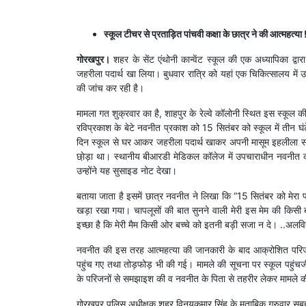
स्कूल टीचर से प्रताड़ित पांचवी कक्षा के छात्र ने की आत्महत्या 
गोरखपुर।
शहर के सेंट एंथोनी कान्वेंट स्कूल की एक अध्यापिका द्व
जहरीला पदार्थ खा लिया। बुधवार रात्रि को यहां एक चिकित्सालय में 
की जांच कर रही है।
मामला गत शुक्रवार का है, शाहपुर के रेल्वे कॉलोनी स्थित इस स्कूल क
रविप्रकाश के बेटे नवनीत प्रकाश को 15 सितंबर को स्कूल में तीन घं
दिन स्कूल से घर आकर जहरीला पदार्थ खाकर अपनी मासूम इहलीला स
छा़ेड़ा था। स्थानीय बीआरडी मेडिकल कॉलेज में उपचाराधीन नवनीत 
उन्होंने यह सुसाइड नोट देखा।
बताया जाता है इसमें छात्र नवनीत ने लिखा कि “15 सितंबर को मेरा पह
खड़ा रखा गया। चापलूसों की बात सुनने वाली मेरी इस मेम की किसी बा
इच्छा है कि मेरी मैम किसी ओर बच्चे को इतनी बड़ी सजा न दे। ..अलविद
नवनीत की इस तरह आत्महत्या की जानकारी के बाद आक्रोशित परिजनों न
पहुंच गए तथा तोड़फोड़ भी की गई। मामले की सूचना पर स्कूल पहुंचजी श
के परिजनों से समझाइश की व नवनीत के पिता से तहरीर लेकर मामले क
गोरखपुर पुलिस अधीक्षक शहर विनयकुमार सिंह के मुताबिक गुरुवार सु