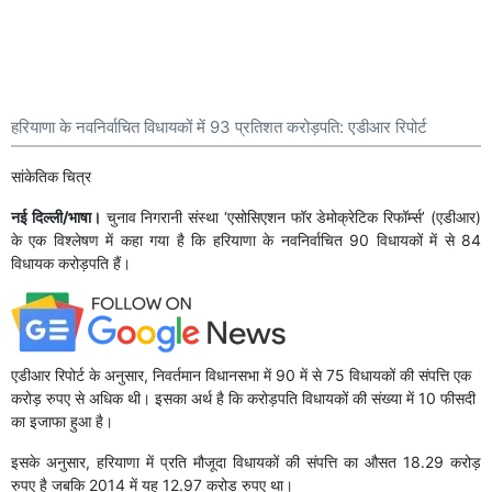
पंजाब पुलिस ने आईएसआई समर्थित आतंकी मॉड्यूल का भंडाफोड़ किया
देश का युवा समझदार, उसे खुश करने के लिए रील नहीं, नौकरी पैदा करनी होगी:
कांग्रेस
बांकीपुर ने बढ़ाई विपक्ष की उलझन
प्रशांत किशोर ने जीता बांकीपुर उपचुनाव
मांजलपुर में खिला कमल
कर्नाटक में मंत्रिपरिषद का आज होगा विस्तार
हरियाणा के नवनिर्वाचित विधायकों में 93 प्रतिशत करोड़पति: एडीआर रिपोर्ट
ब्रजभूषण मामला: अदालत के फैसले के खिलाफ अपील करेंगी महिला पहलवान
बांकीपुर: प्रशांत किशोर ने 3400 से ज्यादा वोटों के अंतर से बढ़त बनाई
सांकेतिक चित्र
महिला पहलवानों के 'यौन उत्पीड़न' मामले में ब्रजभूषण शरण सिंह बरी हुए
बांकीपुर: रुझानों में प्रशांत किशोर सबसे आगे
इन बिगड़ैल बच्चों को सुधारें
नई दिल्ली/भाषा।
चुनाव निगरानी संस्था ‘एसोसिएशन फॉर डेमोक्रेटिक रिफॉर्म्स’ (एडीआर)
कावेरी मुद्दे पर कर्नाटक और किसानों के हितों से समझौते का सवाल ही नहीं उठता
के एक विश्लेषण में कहा गया है कि हरियाणा के नवनिर्वाचित 90 विधायकों में से 84
है: डीके शिवकुमार
विधायक करोड़पति हैं।
ड्रग्स के खिलाफ अभियान में सरकार मजबूती से युवाओं के साथ खड़ी है:
प्रधानमंत्री
कावेरी मुद्दा: सर्वदलीय बैठक की अध्यक्षता करेंगे डीके शिवकुमार
चेन्नई: जीएसटी अधिकारियों के साथ तनातनी के बाद व्यापारियों ने प्रतिष्ठान बंद
रखे
एडीआर रिपोर्ट के अनुसार, निवर्तमान विधानसभा में 90 में से 75 विधायकों की संपत्ति एक
पहले जब हवाईअड्डे बनते थे तो उनके नाम एक ही परिवार के नाम पर चढ़ जाते
करोड़ रुपए से अधिक थी। इसका अर्थ है कि करोड़पति विधायकों की संख्या में 10 फीसदी
थे: प्रधानमंत्री
का इजाफा हुआ है।
आंध्र प्रदेश: प्रधानमंत्री ने 5,000 करोड़ रुपए के भोगापुरम हवाईअड्डे का
इसके अनुसार, हरियाणा में प्रति मौजूदा विधायकों की संपत्ति का औसत 18.29 करोड़
उद्घाटन किया
रुपए है जबकि 2014 में यह 12.97 करोड़ रुपए था।
जंतर-मंतर पर अपनी माता के लिए गलत शब्दों के इस्तेमाल से व्यथित हुए