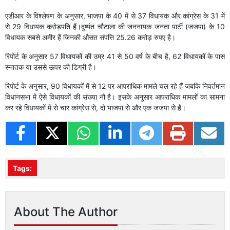
प्रधानमंत्री
एडीआर के विश्लेषण के अनुसार, भाजपा के 40 में से 37 विधायक और कांग्रेस के 31 में
लक्ज़री फ़ैशन का खजाना लेकर आ रही हाई लाइफ़
से 29 विधायक करोड़पति हैं।दुष्यंत चौटाला की जननायक जनता पार्टी (जजपा) के 10
'वंदे मातरम्' का विरोध क्यों?
विधायक सबसे अमीर हैं जिनकी औसत संपत्ति 25.26 करोड़ रुपए है।
अंकित शर्मा हत्याकांड में ताहिर हुसैन और 4 अन्य को मिली उम्रकैद
तस्लीमा नसरीन 19 साल बाद कोलकाता लौटीं
रिपोर्ट के अनुसार 57 विधायकों की उम्र 41 से 50 वर्ष के बीच है, 62 विधायकों के पास
कावेरी विवाद: कन्नड़ समर्थक संगठनों ने 13 अगस्त को राज्य बंद की घोषणा की
स्नातक या उससे ऊपर की डिग्री है।
युवा आपकी सच्चाई जान चुके हैं, अमित शाह से इस्तीफ़ा दिलवाइए: खरगे
भारत के भविष्य के साथ कैसा व्यवहार करते हैं, मोदी-शाह इस बात का ध्यान रखें:
रिपोर्ट के अनुसार, 90 विधायकों में से 12 पर आपराधिक मामले चल रहे हैं जबकि निवर्तमान
राहुल गांधी
विधानसभा में ऐसे विधायकों की संख्या नौ है। इसके अनुसार आपराधिक मामलों का सामना
भिवंडी में चार मंज़िला इमारत गिरने से 6 लोगों की मौत
कर रहे विधायकों में से चार कांग्रेस से, दो भाजपा से और एक जजपा से हैं।
आधुनिकता के नाम पर नई विकृति
'ई20 पेट्रोल से फ्यूल इकॉनमी 2 से 6% तक कम हो सकती है'
कावेरी जल विवाद: मंड्या में कन्नड़ कार्यकर्ताओं ने विरोध प्रदर्शन तेज़ किया
उच्चतम न्यायालय ने आरएएफ द्वारा इस्तेमाल किए गए गोला-बारूद का रिकॉर्ड
सुरक्षित रखने को कहा
Tags:
अजिंक्य रहाणे ने अंतरराष्ट्रीय क्रिकेट से संन्यास लिया
क्या बांकीपुर में जन सुराज का खाता खोल पाएंगे प्रशांत किशोर?
तूफानों का सामना कैसे करेगा नया खून?
लोकसभा: पेपर लीक विरोधी संशोधन विधेयक को मंजूरी मिली
About The Author