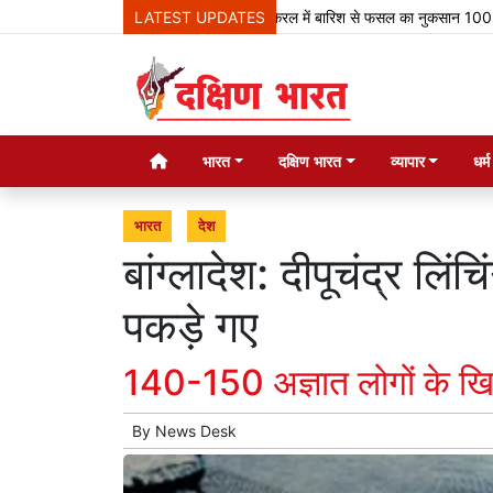
LATEST UPDATES
केरल में बारिश से फसल का नुकसान 100 करोड़ रुपए 
भारत
दक्षिण भारत
व्यापार
धर्
भारत
देश
बांग्लादेश: दीपूचंद्र लि
पकड़े गए
140-150 अज्ञात लोगों के खि
By
News Desk