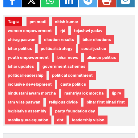
Tags:
pm modi
nitish kumar
women empowerment
rjd
tejashwi yadav
chirag paswan
election results
bihar elections
bihar politics
political strategy
social justice
youth empowerment
bihar news
alliance politics
bihar updates
government schemes
political leadership
political commitment
inclusive development
caste politics
hindustani awam morcha
rashtriya lok morcha
ljp rv
ram vilas paswan
religious divide
bihar first bihari first
legislative assembly
party foundation day
mahila yuva equation
dbt
leadership vision