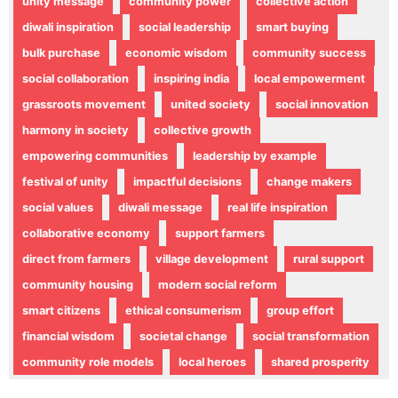
unity message
community power
collective action
diwali inspiration
social leadership
smart buying
bulk purchase
economic wisdom
community success
social collaboration
inspiring india
local empowerment
grassroots movement
united society
social innovation
harmony in society
collective growth
empowering communities
leadership by example
festival of unity
impactful decisions
change makers
social values
diwali message
real life inspiration
collaborative economy
support farmers
direct from farmers
village development
rural support
community housing
modern social reform
smart citizens
ethical consumerism
group effort
financial wisdom
societal change
social transformation
community role models
local heroes
shared prosperity