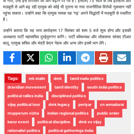
के नाते, उन्हें इस विरासत को आगे बढ़ाने पर गर्व है। इसलिए 75 साल के लंबे इतिहास और
मज़बूती से आगे बढ़ रही द्रमुक को कोई भी पुराना या नया राजनीतिक विरोधी नुकसान नहीं
पहुंचा सकता। उन्होंने कहा कि द्रमुक नामक यह 'गढ़' अपने सिद्धांतों में मज़बूती से स्थापित
है।
उन्होंने बताया कि यह भव्य कार्यक्रम 17 सितंबर को शाम 5 बजे शुरू होगा और इसकी
अध्यक्षता पार्टी महासचिव दुरईमुरुगन करेंगे। पार्टी कोषाध्यक्ष और लोकसभा सांसद टीआर
बालू, प्रमुख सचिव और मंत्री केएन नेहरू और अन्य लोग इसमें भाग लेंगे।
Tags:
mk stalin
dmk
tamil nadu politics
dravidian movement
tamil identity
south india politics
political rallies india
disciplined politics
vijay political tour
dmk legacy
periyar
cn annadurai
mupperum vizha
indian regional politics
public order
karur event
political discipline
dmk vs vijay
rationalist politics
political gatherings india