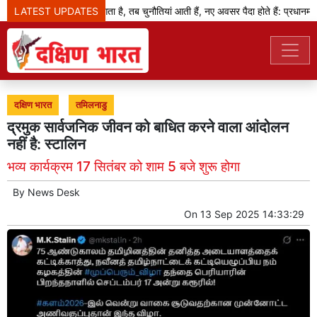
LATEST UPDATES
जब बदलाव का दौर आता है, तब चुनौतियां आती हैं, नए अवसर पैदा होते हैं: प्रधानमंत्री
दक्षिण भारत
तमिलनाडु
द्रमुक सार्वजनिक जीवन को बाधित करने वाला आंदोलन
नहीं है: स्टालिन
भव्य कार्यक्रम 17 सितंबर को शाम 5 बजे शुरू होगा
By
News Desk
On
13 Sep 2025 14:33:29