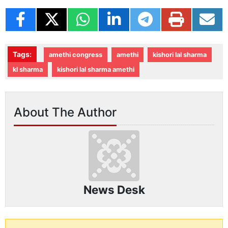
Tags:
amethi congress
amethi
kishori lal sharma
kl sharma
kishori lal sharma amethi
About The Author
News Desk