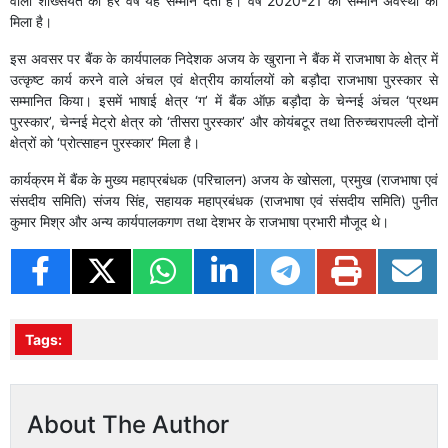
वाली शख्सियत को हर वर्ष यह सम्‍मान देता है। वर्ष 2020-21 का सम्‍मान अवस्थी को
मिला है।
इस अवसर पर बैंक के कार्यपालक निदेशक अजय के खुराना ने बैंक में राजभाषा के क्षेत्र में
उत्‍कृष्‍ट कार्य करने वाले अंचल एवं क्षेत्रीय कार्यालयों को बड़ौदा राजभाषा पुरस्‍कार से
सम्‍मानित किया। इसमें भाषाई क्षेत्र ‘ग’ में बैंक ऑफ़ बड़ौदा के चेन्‍नई अंचल ‘प्रथम
पुरस्‍कार’, चेन्‍नई मेट्रो क्षेत्र को ‘तीसरा पुरस्‍कार’ और कोयंबटूर तथा तिरुच्‍चरापल्‍ली दोनों
क्षेत्रों को ‘प्रोत्‍साहन पुरस्‍कार’ मिला है।
कार्यक्रम में बैंक के मुख्‍य महाप्रबंधक (परिचालन) अजय के खोसला, प्रमुख (राजभाषा एवं
संसदीय समिति) संजय सिंह, सहायक महाप्रबंधक (राजभाषा एवं संसदीय समिति) पुनीत
कुमार मिश्र और अन्‍य कार्यपालकगण तथा देशभर के राजभाषा प्रभारी मौजूद थे।
Tags:
About The Author