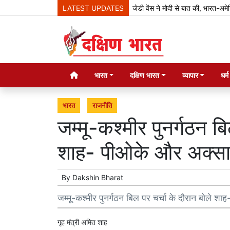
LATEST UPDATES
जेडी वेंस ने मोदी से बात की, भारत-अमेरिका साझेद
भारत
दक्षिण भारत
व्यापार
धर्
भारत
राजनीति
जम्मू-कश्मीर पुनर्गठन बि
शाह- पीओके और अक्‍साइ 
By
Dakshin Bharat
जम्मू-कश्मीर पुनर्गठन बिल पर चर्चा के दौरान बोले शा
गृह मंत्री अमित शाह