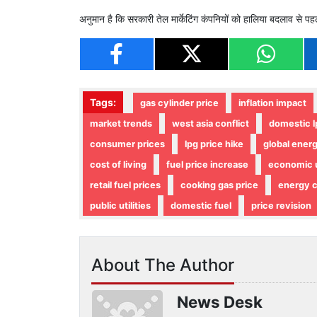
अनुमान है कि सरकारी तेल मार्केटिंग कंपनियों को हालिया बदलाव से
Tags:
gas cylinder price
inflation impact
market trends
west asia conflict
domestic l
consumer prices
lpg price hike
global ener
cost of living
fuel price increase
economic 
retail fuel prices
cooking gas price
energy 
public utilities
domestic fuel
price revision
About The Author
News Desk