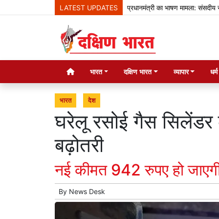
LATEST UPDATES
प्रधानमंत्री का भाषण मामला: संसदीय समिति ने ज़क
भारत
दक्षिण भारत
व्यापार
धर्
भारत
देश
घरेलू रसोई गैस सिलेंडर
बढ़ोतरी
नई कीमत 942 रुपए हो जाएग
By
News Desk