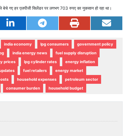
 पहले बेचे गए हर एलपीजी सिलेंडर पर लगभग 703 रुपए का नुकसान हो रहा था।
india economy
lpg consumers
government policy
pg
india energy news
fuel supply disruption
gy prices
lpg cylinder rates
energy inflation
updates
fuel retailers
energy market
costs
household expenses
petroleum sector
consumer burden
household budget