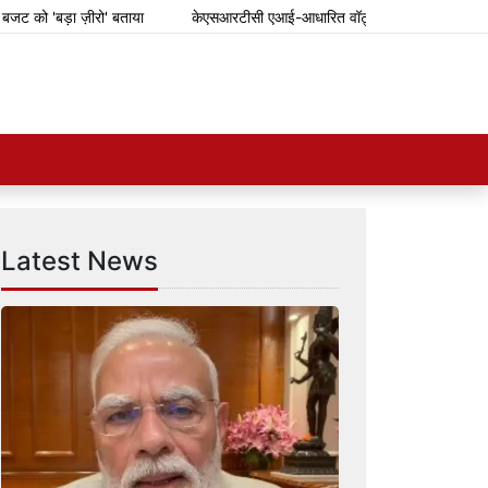
़ा ज़ीरो' बताया
केएसआरटीसी एआई-आधारित वॉट्सऐप टिकटिंग सिस्टम शुरू करेगा
Latest News