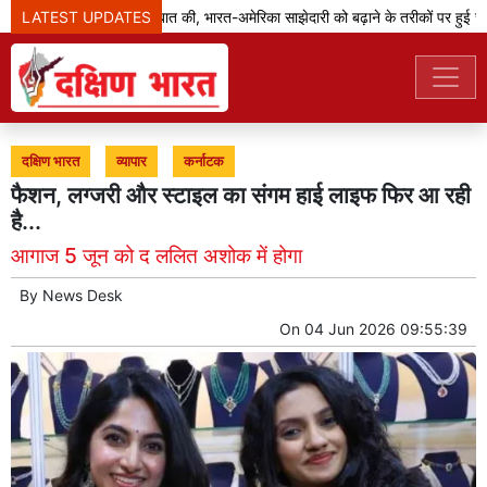
LATEST UPDATES
जेडी वेंस ने मोदी से बात की, भारत-अमेरिका साझेदारी को बढ़ाने के तरीकों पर हुई चर्चा
दक्षिण भारत
व्यापार
कर्नाटक
फैशन, लग्जरी और स्टाइल का संगम हाई लाइफ फिर आ रही
है...
आगाज 5 जून को द ललित अशोक में होगा
By
News Desk
On
04 Jun 2026 09:55:39