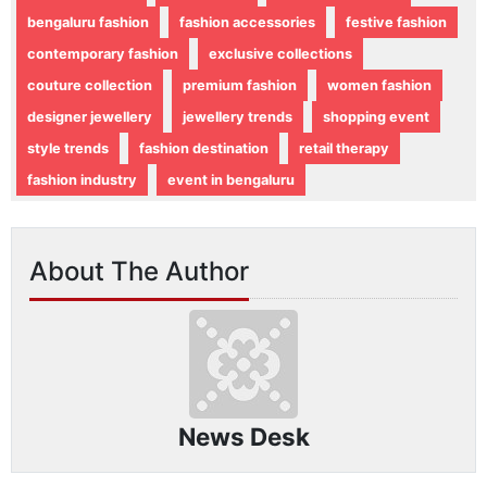
bengaluru fashion
fashion accessories
festive fashion
contemporary fashion
exclusive collections
couture collection
premium fashion
women fashion
designer jewellery
jewellery trends
shopping event
style trends
fashion destination
retail therapy
fashion industry
event in bengaluru
About The Author
News Desk