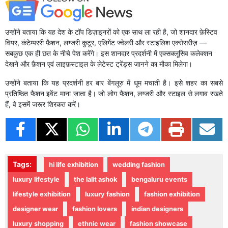
उन्होंने बताया कि यह देश के टॉप डिज़ाइनरों को एक साथ ला रही है, जो शानदार फ़ेस्टिव
वियर, कंटेम्पररी फ़ैशन, लग्जरी कुटूर, एलिगेंट ज्वेलरी और स्टाइलिश एक्सेसरीज़ —
सबकुछ एक ही छत के नीचे पेश करेंगे। इस शानदार प्रदर्शनी में एक्सक्लूसिव कलेक्शन
देखने और फ़ैशन एवं लाइफ़स्टाइल के लेटेस्ट ट्रेंड्स जानने का मौका मिलेगा।
उन्होंने बताया कि यह प्रदर्शनी हर बार बेंगलूरु में धूम मचाती है। इसे शहर का सबसे
प्रतिष्ठित फैशन इवेंट माना जाता है। जो लोग फैशन, लग्जरी और स्टाइल से लगाव रखते
हैं, वे इसमें जरूर शिरकत करें।
Tags:
hi life exhibition
wedding fashion
luxury lifestyle
the lalit ashok
bengaluru events
lifestyle exhibition
luxury fashion
fashion exhibition
designer wear
fashion lovers
indian designers
luxury shopping
ethnic wear
fashion showcase