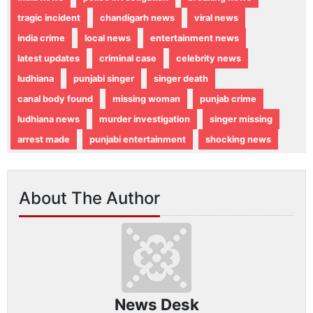
tragic incident
chandigarh news
viral news
india crime
local news
entertainment news
latest updates
criminal case
celebrity news
ludhiana
punjabi singer
singer death
canal body found
missing woman
punjab crime
ludhiana news
murder investigation
singer missing
arrest made
punjabi entertainment
shocking news
About The Author
News Desk